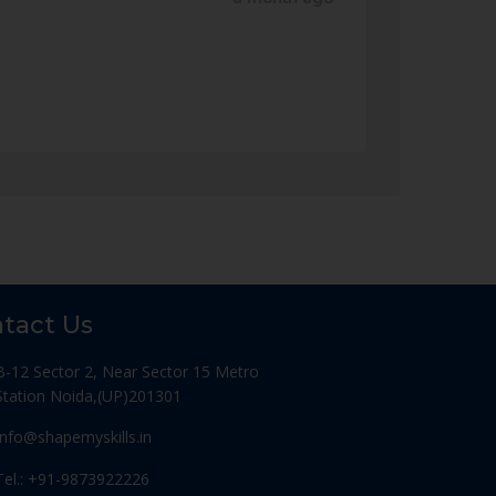
tact Us
B-12 Sector 2, Near Sector 15 Metro
Station Noida,(UP)201301
Info@shapemyskills.in
Tel.: +91-9873922226