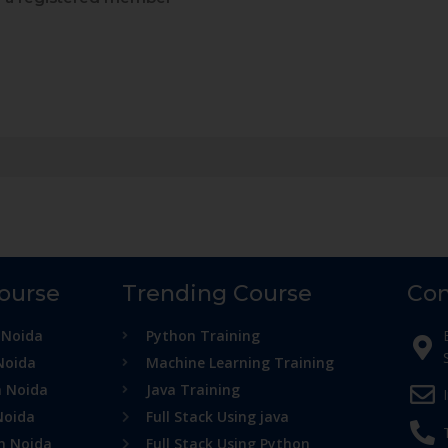
Course
Trending Course
Con
 Noida
Python Training
Noida
Machine Learning Training
n Noida
Java Training
Noida
Full Stack Using java
in Noida
Full Stack Using Python