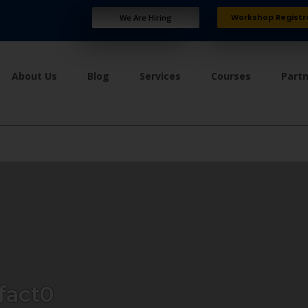
Workshop Registr
We Are Hiring
About Us
Blog
Services
Courses
Part
act0