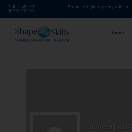
Call Us @ +91-
Email: info@shapemyskills.in
9873922226
Home
@weaponf