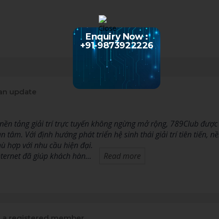
Enquiry Now :
+91-9873922226
an update
 nền tảng giải trí trực tuyến không ngừng mở rộng, 789Club đượ
 tâm. Với định hướng phát triển hệ sinh thái giải trí tiên tiến, 
hù hợp với nhu cầu hiện đại.
nternet đã giúp khách hàn…
Read more
a registered member