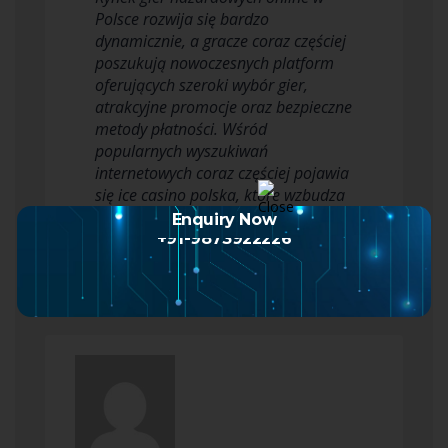
Polsce rozwija się bardzo
dynamicznie, a gracze coraz częściej
poszukują nowoczesnych platform
oferujących szeroki wybór gier,
atrakcyjne promocje oraz bezpieczne
metody płatności. Wśród
popularnych wyszukiwań
internetowych coraz częściej pojawia
się ice casino polska, które wzbudza
zainteresowanie zarówno nowych…
Enquiry Now
Read more
+91-9873922226