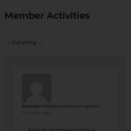
Member Activities
Show:
Bowden Francis
posted an update
2 months ago
Rynek gier hazardowych online w