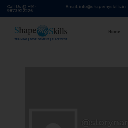
Call Us @ +91-
Email: info@shapemyskills.in
9873922226
Home
@storyna