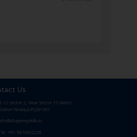
tact Us
B-12 Sector 2, Near Sector 15 Metro
Station Noida,(UP)201301
Info@shapemyskills.in
Tel.: +91-9873922226