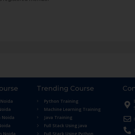
Course
Trending Course
Con
 Noida
Python Training
Noida
Machine Learning Training
n Noida
Java Training
Noida
Full Stack Using java
in Noida
Full Stack Using Python