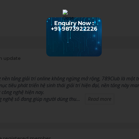
Enquiry Now :
+91-9873922226
n update
 nền tảng giải trí online không ngừng mở rộng, 789Club là một 
c tiêu phát triển hệ sinh thái giải trí hiện đại, nền tảng này man
 công nghệ hiện nay.
ng nghệ số đang giúp người dùng thu…
Read more
 registered member