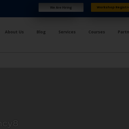
Workshop Registr
We Are Hiring
About Us
Blog
Services
Courses
Part
ncy8