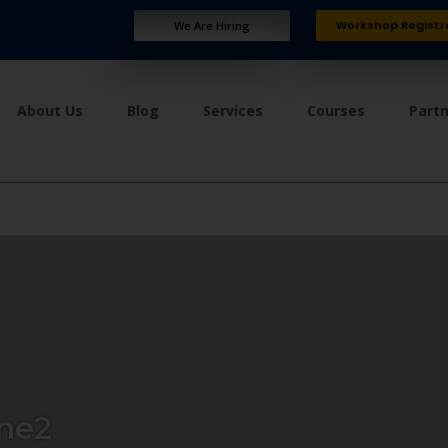
Workshop Registr
We Are Hiring
About Us
Blog
Services
Courses
Part
ne2