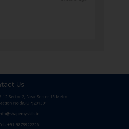
tact Us
B-12 Sector 2, Near Sector 15 Metro
Station Noida,(UP)201301
Info@shapemyskills.in
Tel.: +91-9873922226