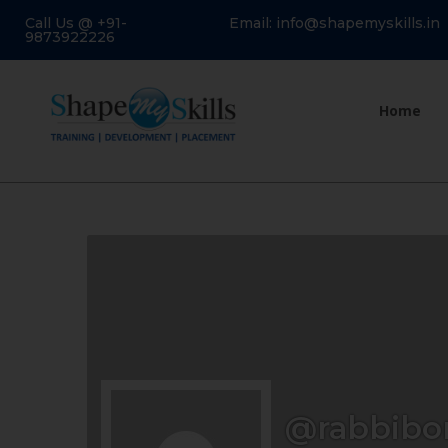
Call Us @ +91-
Email: info@shapemyskills.in
9873922226
Home
@rabbibo