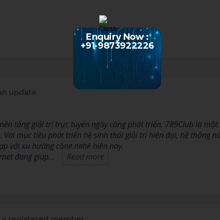
Enquiry Now :
+91-9873922226
an update
nền tảng giải trí trực tuyến ngày càng phát triển, 789Club là m
Với mục tiêu phát triển hệ sinh thái giải trí hiện đại, hệ thống n
ợp với xu hướng công nghệ hiện nay.
ernet đang giúp…
Read more
a registered member