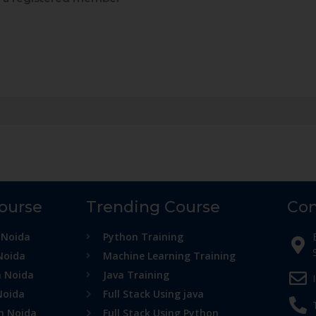
Course
Trending Course
Con
 Noida
Python Training
Noida
Machine Learning Training
n Noida
Java Training
Noida
Full Stack Using java
in Noida
Full Stack Using Python