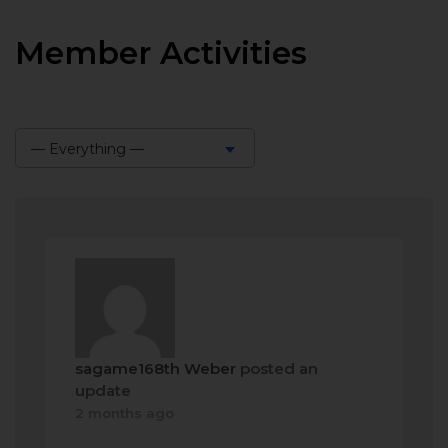
Member Activities
— Everything —
Show:
sagame168th Weber
posted an
update
2 months ago