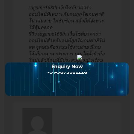
sagame168th เว็บไซต์บาคาร่า
ออนไลน์ที่เหมาะกับคนถูกใจเกมคาสิ
โน เล่นง่าย ไม่ซับซ้อน แล้วก็มีจังหวะ
ให้ลุ้นตลอด
รีวิว sagame168th เว็บไซต์บาคาร่า
ออนไลน์สำหรับคนที่ถูกใจเกมคาสิโน
สด จุดเด่นคือระบบใช้งานง่าย มีเกม
ให้เลือกนานาประการ เล่นได้ทั้งยังมือ
ใหม่แล้วก็คนที่มีประสบการณ์ พร้อม
แนะนำวิธีเล่นแบบมีสติสัมปชัญญะ
Enquiry Now
+91-9873922226
รวมทั้งควบคุมง…
Read more