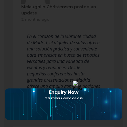
Mclaughlin Christensen
posted an
update
2 months ago
En el corazón de la vibrante ciudad
de Madrid, el alquiler de salas ofrece
una solución práctica y conveniente
para empresas en busca de espacios
versátiles para una variedad de
eventos y reuniones. Desde
pequeñas conferencias hasta
grandes presentaciones, Madrid
ofrece una amplia gama de opciones
para satisfacer las necesidades de
Enquiry Now
+91-9873922226
cualquier empr…
Read more