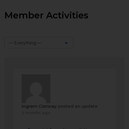
Member Activities
— Everything —
Show:
Ingram Conway
posted an update
2 months ago