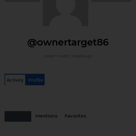
@ownertarget86
Active 1 month, 3 weeks ago
Activity
Profile
Personal
Mentions
Favorites