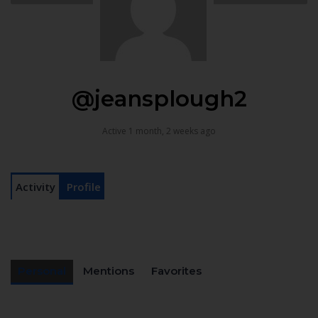
@jeansplough2
Active 1 month, 2 weeks ago
Activity
Profile
Personal
Mentions
Favorites