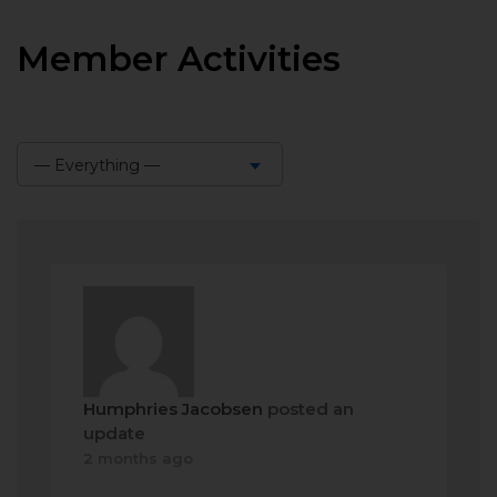
Member Activities
— Everything —
Show:
Humphries Jacobsen
posted an
update
2 months ago