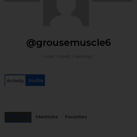
@grousemuscle6
Active 1 month, 2 weeks ago
Activity
Profile
Personal
Mentions
Favorites