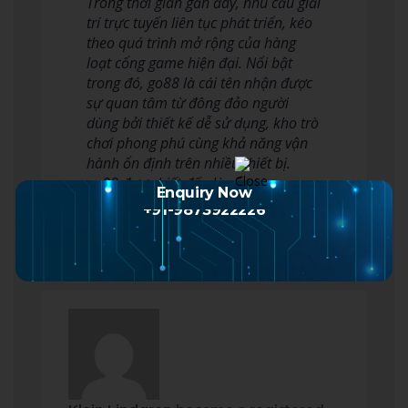
Trong thời gian gần đây, nhu cầu giải
trí trực tuyến liên tục phát triển, kéo
theo quá trình mở rộng của hàng
loạt cổng game hiện đại. Nổi bật
trong đó, go88 là cái tên nhận được
sự quan tâm từ đông đảo người
dùng bởi thiết kế dễ sử dụng, kho trò
chơi phong phú cùng khả năng vận
hành ổn định trên nhiều thiết bị.
go88 được biết đến là cổng g…
Enquiry Now
Read more
+91-9873922226