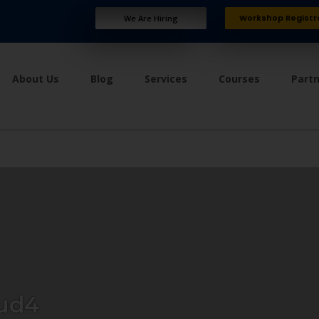
Workshop Registr
We Are Hiring
About Us
Blog
Services
Courses
Part
ud4