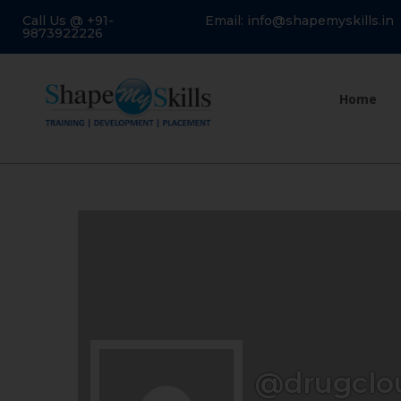
Call Us @ +91-
Email: info@shapemyskills.in
9873922226
Home
@drugclo