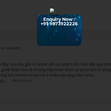
Enquiry Now :
+91-9873922226
 an update
ây, nhu cầu giải trí online liên tục phát triển, thúc đẩy quá tr
đó, go88 được xem là thương hiệu nhận được sự quan tâm từ đông 
 cùng trải nghiệm mượt mà ở nhiều nền tảng khác nhau.
 gi…
Read more