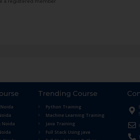
 a registered member
Course
Trending Course
Con
 Noida
Python Training
Noida
Machine Learning Training
n Noida
Java Training
Noida
Full Stack Using java