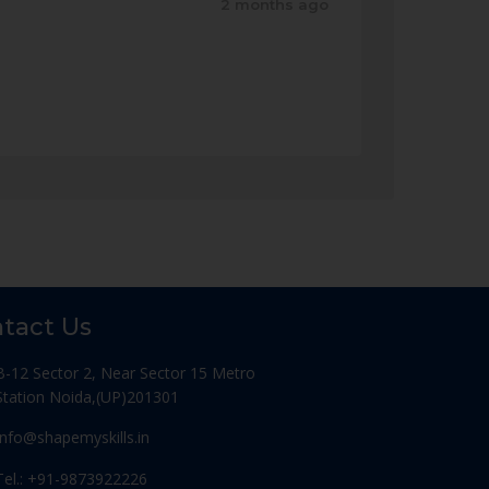
2 months ago
tact Us
B-12 Sector 2, Near Sector 15 Metro
Station Noida,(UP)201301
Info@shapemyskills.in
Tel.: +91-9873922226