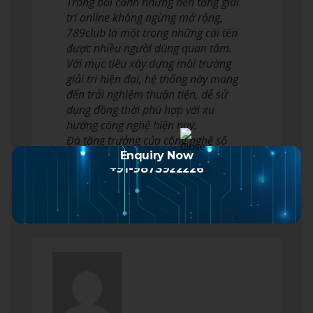
Trong bối cảnh những nền tảng giải
trí online không ngừng mở rộng,
789club là một trong những cái tên
được nhiều người dùng quan tâm.
Với mục tiêu xây dựng môi trường
giải trí hiện đại, hệ thống này mang
đến trải nghiệm thuận tiện, dễ sử
dụng đồng thời phù hợp với xu
hướng công nghệ hiện nay.
Đà tăng trưởng của công nghệ số
đang giúp người dùn…
Enquiry Now
+91-9873922226
Read more