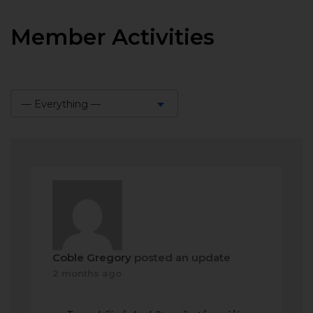
Member Activities
— Everything —
Show:
Coble Gregory
posted an update
2 months ago