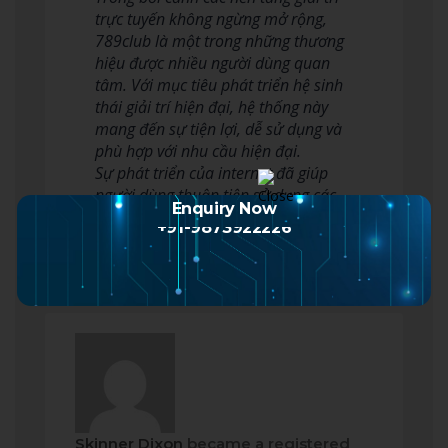
trực tuyến không ngừng mở rộng,
789club là một trong những thương
hiệu được nhiều người dùng quan
tâm. Với mục tiêu phát triển hệ sinh
thái giải trí hiện đại, hệ thống này
mang đến sự tiện lợi, dễ sử dụng và
phù hợp với nhu cầu hiện đại.
Sự phát triển của internet đã giúp
người dùng thuận tiện sử dụng các
Enquiry Now
d…
Read more
+91-9873922226
Skinner Dixon
became a registered