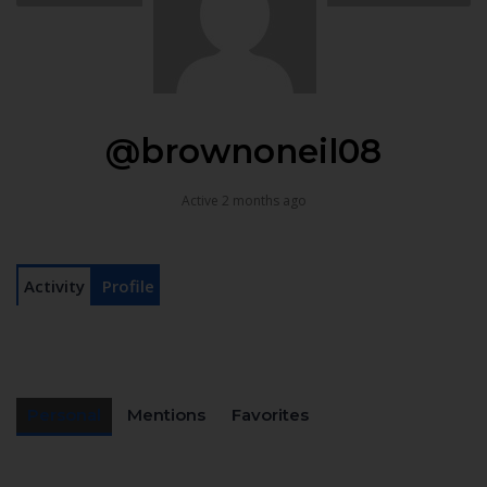
@brownoneil08
Active 2 months ago
Activity
Profile
Personal
Mentions
Favorites