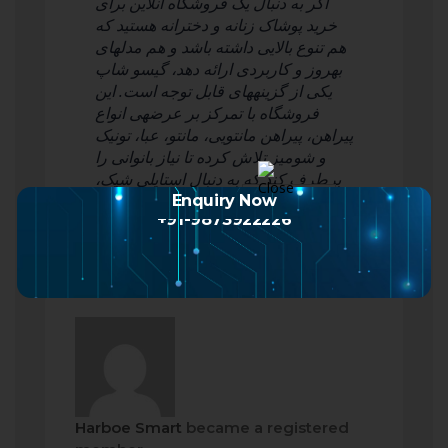
اگر به دنبال یک فروشگاه آنلاین برای
خرید پوشاک زنانه و دخترانه هستید که
هم تنوع بالایی داشته باشد و هم مدلهای
بهروز و کاربردی ارائه دهد، گیسو شاپ
یکی از گزینههای قابل توجه است. این
فروشگاه با تمرکز بر عرضهی انواع
پیراهن، پیراهن مانتویی، مانتو، عبا، تونیک
و شومیز تلاش کرده تا نیاز بانوانی را
برطرف کند که به دنبال استایلی شیک،
متنوع و متناسب با…
Read more
Enquiry Now
+91-9873922226
Harboe Smart
became a registered