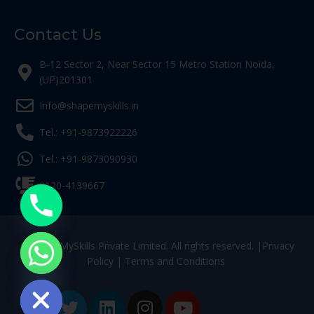
Contact Us
B-12 Sector 2, Near Sector 15 Metro Station Noida,
(UP)201301
Info@shapemyskills.in
Tel.: +91-9873922226
Tel.: +91-9873090930
0120-4139667
© ShapeMySkills Private Limited. All rights reserved. |
Privacy
Policy
|
Terms and Conditions
ide chaty