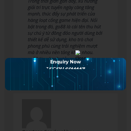
Trong thời gian gần đây, xu hướng
giải trí trực tuyến ngày càng tăng
mạnh, thúc đẩy sự phát triển của
hàng loạt cổng game hiện đại. Nổi
bật trong đó, go88 là cái tên thu hút
sự chú ý từ đông đảo người dùng bởi
thiết kế dễ sử dụng, kho trò chơi
phong phú cùng trải nghiệm mượt
mà ở nhiều nền tảng khác nhau.
go88 là một nền tảng giải trí trực
Enquiry Now
tuy…
Read more
+91-9873922226