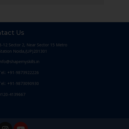
tact Us
B-12 Sector 2, Near Sector 15 Metro
Station Noida,(UP)201301
Info@shapemyskills.in
Tel.: +91-9873922226
Tel.: +91-9873090930
0120-4139667