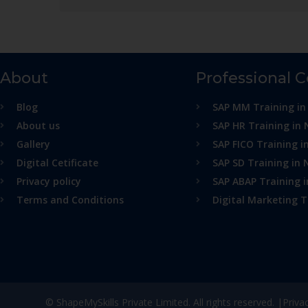
About
Professional 
Blog
SAP MM Training in
About us
SAP HR Training in 
Gallery
SAP FICO Training i
Digital Cetificate
SAP SD Training in 
Privacy policy
SAP ABAP Training 
Terms and Conditions
Digital Marketing T
© ShapeMySkills Private Limited. All rights reserved. |
Priva