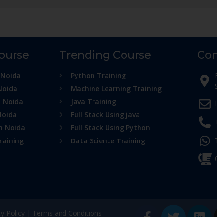
Course
Trending Course
Con
 Noida
Python Training
Noida
Machine Learning Training
n Noida
Java Training
Noida
Full Stack Using java
in Noida
Full Stack Using Python
raining
Data Science Training
cy Policy
|
Terms and Conditions