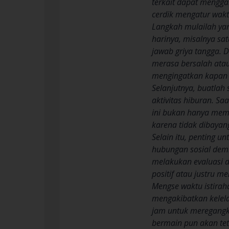
terkait dapat menggan
cerdik mengatur wakt
Langkah mulailah yan
harinya, misalnya sa
jawab griya tangga. 
merasa bersalah atau
mengingatkan kapan 
Selanjutnya, buatlah 
aktivitas hiburan. Sa
ini bukan hanya mem
karena tidak dibayan
Selain itu, penting 
hubungan sosial demi
melakukan evaluasi d
positif atau justru 
Mengse waktu istirah
mengakibatkan kelelah
jam untuk meregangk
bermain pun akan t