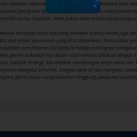
rilah aktivitas alternatif selain bermain game. Membina hobi l
bersama family dan teman mendapat membantu menciptakan k
memiliki variasi kegiatan, Anda bukan akan terlalu bergantung 
awasan terhadap buah hati yang bermain activity online juga pal
aktu dan model permainan yang bisa dimainkan. Komunikasi yan
ciptakan pemahaman bersama terhadap pentingnya mengatur s
 free games bukanlah hal dalam salah selama dilakuin dengan 
sasi, melatih strategi, lalu bahkan membangun kerja sama tim. 
mpuan mengatur prioritas. Dengan cara cerdas mengatur sewa
negara game tanpa mengorbankan tanggung jawab dan kualitas