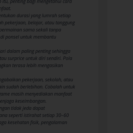
 itu, penting bagi mengetahui cara
nfaat.
ntukan durasi yang lumrah setiap
h pekerjaan, belajar, atau tanggung
 permainan sama sekali tanpa
t di ponsel untuk membantu
dari dalam paling penting sehingga
u surprice untuk diri sendiri. Pola
gkan terasa lebih mengasikan
engabaikan pekerjaan, sekolah, atau
in sudah berlebihan. Cobalah untuk
uh game masih menyediakan manfaat
 menjaga keseimbangan.
ngan tidak jeda dapat
na seperti istirahat setiap 30–60
ga kesehatan fisik, pengalaman