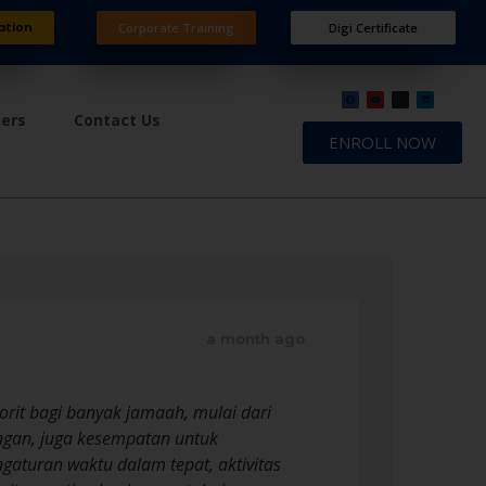
ation
Corporate Training
Digi Certificate
ners
Contact Us
ENROLL NOW
a month ago
avorit bagi banyak jamaah, mulai dari
gan, juga kesempatan untuk
gaturan waktu dalam tepat, aktivitas