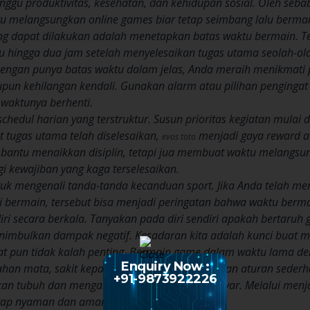
ggu produktivitas, kesehatan, dan kehidupan sosial. Oleh sebab
u melangsungkan online games biar tetap seimbang lalu berma
g dapat dilakukan adalah menetapkan batas waktu bermain. Te
tu hingga dua jam setelah menyelesaikan tugas utama seolah-ola
Dengan punya batas waktu dalam jelas, Anda meraih menikmati
pun kehilangan kendali. Gunakan alarm atau pilihan penginga
waktunya berhenti.
schedul harian yang terstruktur. Susun prioritas kegiatan mulai 
at tugas utama telah diselesaikan,
menjadi gaya reward ata
evos toto
bantu menaikkan disiplin, tetapi jua membuat waktu melangsun
gi kewajiban yang kaga terselesaikan.
untuk mengenali tanda-tanda kecanduan sport. Jika Anda telah m
 bermain, tersebut bisa menjadi peringatan bahwa waktu berma
iri secara berkala. Tanyakan pada diri sendiri apakah bertar
menimbulkan dampak negatif. Kesadaran kita adalah kunci buat
at pun tidak kalah penting. Bermain game dalam waktu lama de
Enquiry Now :
an mata, sakit kepala, dan uzur tidur. Terapkan aturan sederha
+91-9873922226
an tubuh dan mengalihkan pandangan dari layar. Melalui menja
etap nyaman dan aman.