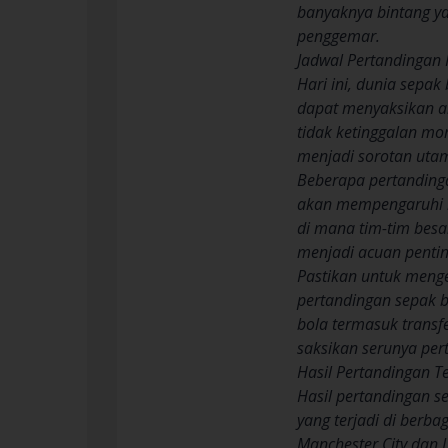
banyaknya bintang ya
penggemar.
Jadwal Pertandingan H
Hari ini, dunia sepa
dapat menyaksikan ak
tidak ketinggalan mom
menjadi sorotan utam
Beberapa pertandingan
akan mempengaruhi kl
di mana tim-tim besa
menjadi acuan pentin
Pastikan untuk menge
pertandingan sepak b
bola termasuk trans
saksikan serunya pe
Hasil Pertandingan Te
Hasil pertandingan s
yang terjadi di berba
Manchester City dan 