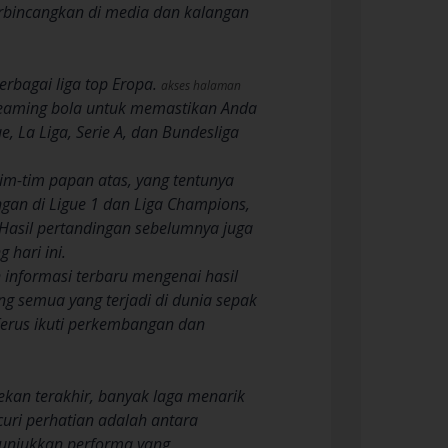
erbincangkan di media dan kalangan
erbagai liga top Eropa.
akses halaman
treaming bola untuk memastikan Anda
, La Liga, Serie A, dan Bundesliga
tim-tim papan atas, yang tentunya
gan di Ligue 1 dan Liga Champions,
Hasil pertandingan sebelumnya juga
 hari ini.
 informasi terbaru mengenai hasil
ng semua yang terjadi di dunia sepak
Terus ikuti perkembangan dan
ekan terakhir, banyak laga menarik
ncuri perhatian adalah antara
nunjukkan performa yang