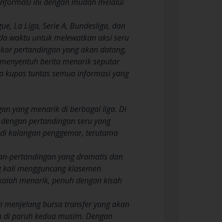
informasi ini dengan mudah melalui
ue, La Liga, Serie A, Bundesliga, dan
ada waktu untuk melewatkan aksi seru
 skor pertandingan yang akan datang,
an menyentuh berita menarik seputar
ita kupas tuntas semua informasi yang
n yang menarik di berbagai liga. Di
n, dengan pertandingan seru yang
at di kalangan penggemar, terutama
an-pertandingan yang dramatis dan
ng kali mengguncang klasemen
ak kalah menarik, penuh dengan kisah
gi menjelang bursa transfer yang akan
n di paruh kedua musim. Dengan