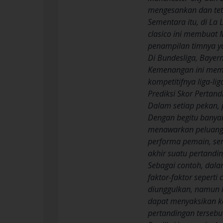
mengesankan dan teta
Sementara itu, di La
clasico ini membuat 
penampilan timnya y
Di Bundesliga, Baye
Kemenangan ini memb
kompetitifnya liga-l
Prediksi Skor Pertan
Dalam setiap pekan, 
Dengan begitu banyak 
menawarkan peluang m
performa pemain, se
akhir suatu pertandi
Sebagai contoh, dalam
faktor-faktor seperti
diunggulkan, namun ke
dapat menyaksikan k
pertandingan tersebu