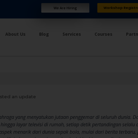
Workshop Registr
We Are Hiring
About Us
Blog
Services
Courses
Part
sted an update
ahraga yang menyatukan jutaan penggemar di seluruh dunia. Da
ingga layar televisi di rumah, setiap detik pertandingan selalu d
ek menarik dari dunia sepak bola, mulai dari berita terbaru, j