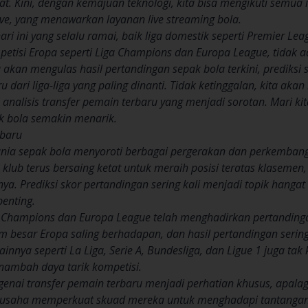
. Kini, dengan kemajuan teknologi, kita bisa mengikuti semua 
live, yang menawarkan layanan live streaming bola.
ri ini yang selalu ramai, baik liga domestik seperti Premier Leag
etisi Eropa seperti Liga Champions dan Europa League, tidak 
a akan mengulas hasil pertandingan sepak bola terkini, prediksi
u dari liga-liga yang paling dinanti. Tidak ketinggalan, kita ak
 analisis transfer pemain terbaru yang menjadi sorotan. Mari k
 bola semakin menarik.
rbaru
dunia sepak bola menyoroti berbagai pergerakan dan perkembanga
h klub terus bersaing ketat untuk meraih posisi teratas klaseme
nya. Prediksi skor pertandingan sering kali menjadi topik hang
penting.
ga Champions dan Europa League telah menghadirkan pertanding
im besar Eropa saling berhadapan, dan hasil pertandingan seri
lainnya seperti La Liga, Serie A, Bundesliga, dan Ligue 1 juga t
enambah daya tarik kompetisi.
ngenai transfer pemain terbaru menjadi perhatian khusus, apala
erusaha memperkuat skuad mereka untuk menghadapi tantanga