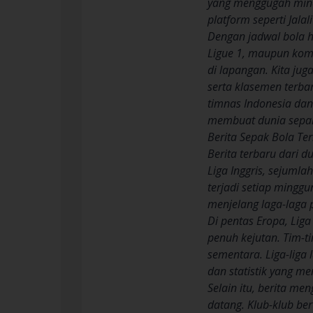
yang menggugah minat
platform seperti Jala
Dengan jadwal bola ha
Ligue 1, maupun komp
di lapangan. Kita jug
serta klasemen terbar
timnas Indonesia dan
membuat dunia sepak
Berita Sepak Bola Te
Berita terbaru dari 
Liga Inggris, sejumla
terjadi setiap minggu
menjelang laga-laga 
Di pentas Eropa, Li
penuh kejutan. Tim-t
sementara. Liga-liga 
dan statistik yang m
Selain itu, berita me
datang. Klub-klub b