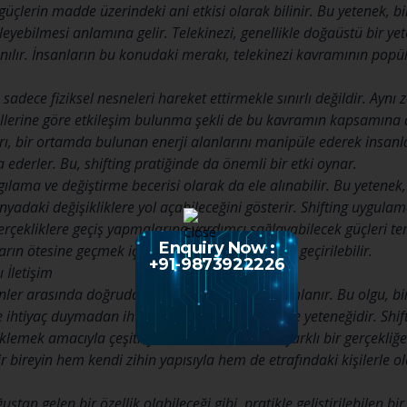
üçlerin madde üzerindeki ani etkisi olarak bilinir. Bu yetenek, bir
ileyebilmesi anlamına gelir. Telekinezi, genellikle doğaüstü bir ye
anılır. İnsanların bu konudaki merakı, telekinezi kavramının popü
, sadece fiziksel nesneleri hareket ettirmekle sınırlı değildir. Ayn
llerine göre etkileşim bulunma şekli de bu kavramın kapsamına da
arı, bir ortamda bulunan enerji alanlarını manipüle ederek insanl
a ederler. Bu, shifting pratiğinde da önemli bir etki oynar.
algılama ve değiştirme becerisi olarak da ele alınabilir. Bu yetenek
ünyadaki değişikliklere yol açabileceğini gösterir. Shifting uygulama
 gerçekliklere geçiş yapmalarına yardımcı sağlayabilecek güçleri t
Enquiry Now :
rların ötesine geçmek için bir araç olarak gözden geçirilebilir.
+91-9873922226
ı İletişim
hinler arasında doğrudan bir iletişim biçimi tanımlanır. Bu olgu, b
e ihtiyaç duymadan ihtiyaç duymadan iletebilme yeteneğidir. Shift 
steklemek amacıyla çeşitli yöntemler kullanarak farklı bir gerçekli
r bireyin hem kendi zihin yapısıyla hem de etrafındaki kişilerle ola
ştan gelen bir özellik olabileceği gibi, pratikle geliştirilebilen bi