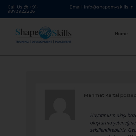
Call Us @ +91-
Email: info@shapemyskills.in
9873922226
Home
Mehmet Kartal
posted
Hayatımızın akışı baz
oluşturma yeteneğine 
şekillendirebiliriz. G