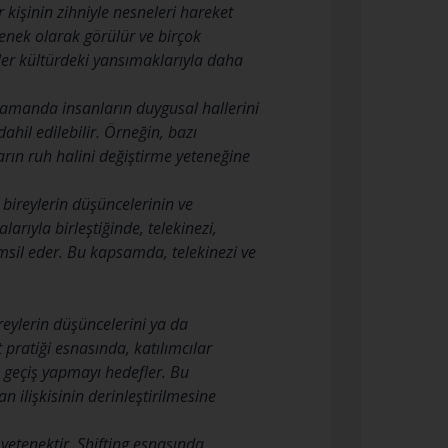
 kişinin zihniyle nesneleri hareket
tenek olarak görülür ve birçok
ler kültürdeki yansımaklarıyla daha
ı zamanda insanların duygusal hallerini
hil edilebilir. Örneğin, bazı
arın ruh halini değiştirme yeteneğine
, bireylerin düşüncelerinin ve
larıyla birleştiğinde, telekinezi,
emsil eder. Bu kapsamda, telekinezi ve
ireylerin düşüncelerini ya da
pratiği esnasında, katılımcılar
ğe geçiş yapmayı hedefler. Bu
n ilişkisinin derinleştirilmesine
r yetenektir. Shifting esnasında,