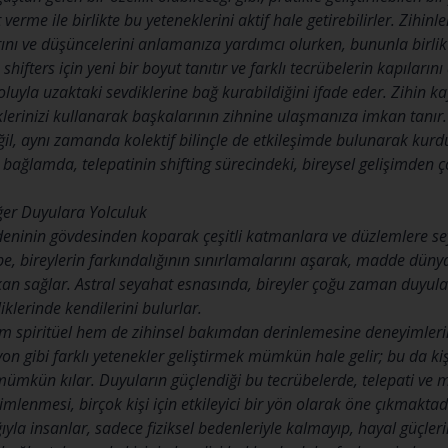
verme ile birlikte bu yeteneklerini aktif hale getirebilirler. Zihin
nı ve düşüncelerini anlamanıza yardımcı olurken, bununla birlikte
hifters için yeni bir boyut tanıtır ve farklı tecrübelerin kapılarını
yoluyla uzaktaki sevdiklerine bağ kurabildiğini ifade eder. Zihin 
klerinizi kullanarak başkalarının zihnine ulaşmanıza imkan tanır. Zi
ğil, aynı zamanda kolektif bilinçle de etkileşimde bulunarak kurd
bağlamda, telepatinin shifting sürecindeki, bireysel gelişimden ç
ğer Duyulara Yolculuk
 bedeninin gövdesinden koparak çeşitli katmanlara ve düzlemler
e, bireylerin farkındalığının sınırlamalarını aşarak, madde dünyas
n sağlar. Astral seyahat esnasında, bireyler çoğu zaman duyular
iklerinde kendilerini bulurlar.
em spiritüel hem de zihinsel bakımdan derinlemesine deneyimleri
n gibi farklı yetenekler geliştirmek mümkün hale gelir; bu da kiş
mkün kılar. Duyuların güçlendiği bu tecrübelerde, telepati ve m
mlenmesi, birçok kişi için etkileyici bir yön olarak öne çıkmaktad
ıyla insanlar, sadece fiziksel bedenleriyle kalmayıp, hayal güçlerin