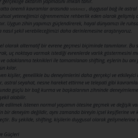
bir gerçekliğe aktarım yapmasını imkan tanır.
ülakatta önemli kavramlar arasında
, duygusal bağ ile astral
telekinezi
e ruhsal yeteneğimizi öğrenmemize rehberlik eden olarak gelişmiş
. Uygun zihin yapımızı güçlendirerek, hayal dünyamızı ile ruhsal al
 nasıl şekil verebileceğimizi daha derinlemesine araştırıyoruz.
nsel olarak alternatif bir evrene geçmesi biçiminde tanımlanır. Bu s
rak, uç noktaya varmak istediği evrenlerde varlık göstermesini mü
 ve odaklanma teknikleri ile tamamlanan shifting, eşlerin bu anı 
n kılar.
en kişiler, genellikle bu deneyimlerini daha gerçekçi ve etkileyici
, astral seyahat, nesne hareket ettirme ve telepati gibi kavramlarl
asında güçlü bir bağ kurma ve başkalarının zihninde deneyimleme 
ekil alabilir.
 elde edilmek istenen normal yaşamın ötesine geçmek ve değişik v
 bir deneyim değildir, aynı zamanda bireyin içsel keşiflerine ve k
tir. Bu şekilde, shifting, kişilerin duygusal olarak gelişmelerine
e Güçleri