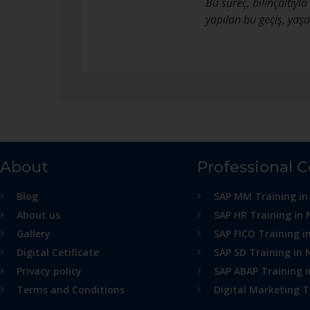
Bu süreç, bilinçaltıy
yapılan bu geçiş, yaşa
About
Professional 
Blog
SAP MM Training in
About us
SAP HR Training in 
Gallery
SAP FICO Training i
Digital Cetificate
SAP SD Training in 
Privacy policy
SAP ABAP Training 
Terms and Conditions
Digital Marketing T