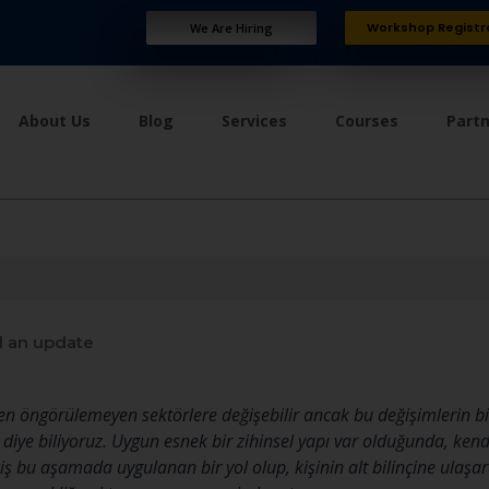
Workshop Registr
We Are Hiring
About Us
Blog
Services
Courses
Part
 an update
en öngörülemeyen sektörlere değişebilir ancak bu değişimlerin bi
diye biliyoruz. Uygun esnek bir zihinsel yapı var olduğunda, kend
eçiş bu aşamada uygulanan bir yol olup, kişinin alt bilinçine ulaşar