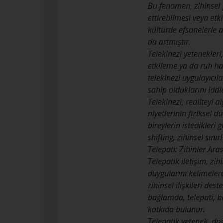
Bu fenomen, zihinsel g
ettirebilmesi veya etk
kültürde efsanelerle 
da artmıştır.
Telekinezi yetenekleri
etkileme ya da ruh ha
telekinezi uygulayıcıl
sahip olduklarını iddi
Telekinezi, realiteyi 
niyetlerinin fiziksel d
bireylerin istedikleri
shifting, zihinsel sını
Telepati: Zihinler Aras
Telepatik iletişim, zi
duygularını kelimeler
zihinsel ilişkileri de
bağlamda, telepati, bi
katkıda bulunur.
Telepatik yetenek, doğu