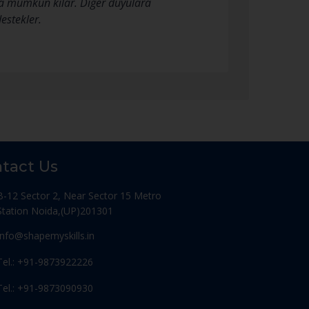
aya mümkün kılar. Diğer duyulara
estekler.
tact Us
B-12 Sector 2, Near Sector 15 Metro
Station Noida,(UP)201301
Info@shapemyskills.in
Tel.: +91-9873922226
Tel.: +91-9873090930