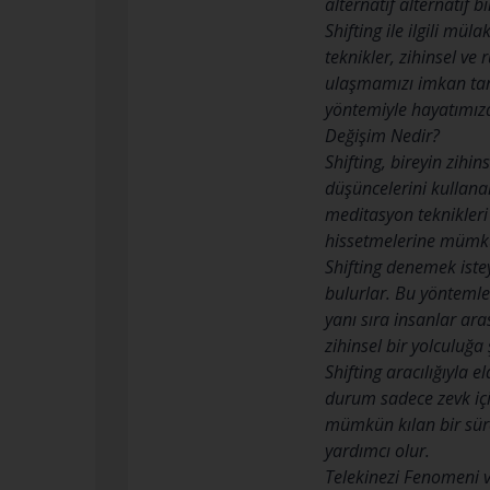
alternatif alternatif 
Shifting ile ilgili m
teknikler, zihinsel v
ulaşmamızı imkan tanır
yöntemiyle hayatımıza
Değişim Nedir?
Shifting, bireyin zihi
düşüncelerini kullana
meditasyon teknikleri
hissetmelerine mümkü
Shifting denemek istey
bulurlar. Bu yöntemler
yanı sıra insanlar ar
zihinsel bir yolculuğa ş
Shifting aracılığıyla
durum sadece zevk için
mümkün kılan bir süreç
yardımcı olur.
Telekinezi Fenomeni v