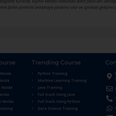
la bağlantı kurarak, kişinin kendisi hakkında daha fazla veri alm
mın farklı yönlerini anlamaya yardımcı olur ve spiritüel gelişimi d
Course
Trending Course
Con
 Noida
Python Training
Noida
Machine Learning Training
n Noida
Java Training
Noida
Full Stack Using java
in Noida
Full Stack Using Python
raining
Data Science Training