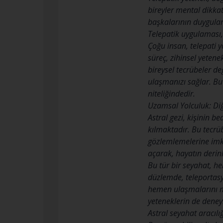
bireyler mental dikkat 
başkalarının duyguları
Telepatik uygulaması, s
Çoğu insan, telepati 
süreç, zihinsel yetene
bireysel tecrübeler de
ulaşmanızı sağlar. Bu 
niteliğindedir.
Uzamsal Yolculuk: Di
Astral gezi, kişinin
kılmaktadır. Bu tecrüb
gözlemlemelerine imka
açarak, hayatın derinl
Bu tür bir seyahat, h
düzlemde, teleportasyo
hemen ulaşmalarını mü
yeteneklerin de deneyi
Astral seyahat aracılığ