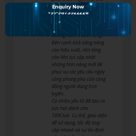
với 789Club việc ứng dụng
Enquiry Now
+91-9873922226
những công nghệ tiên tiến
giúp cải thiện khả năng
vận hành đồng thời tối ưu
trải nghiệm khách hàng.
Bên cạnh khả năng nâng
cao hiệu suất, nền tảng
còn liên tục cập nhật
những tính năng mới để
phục vụ các yêu cầu ngày
càng phong phú của cộng
đồng người dùng trực
tuyến.
Có nhiều yếu tố đã tạo ra
sức hút dành cho
789Club. Cụ thể, giao diện
dễ sử dụng, tốc độ truy
cập nhanh và sự ổn định