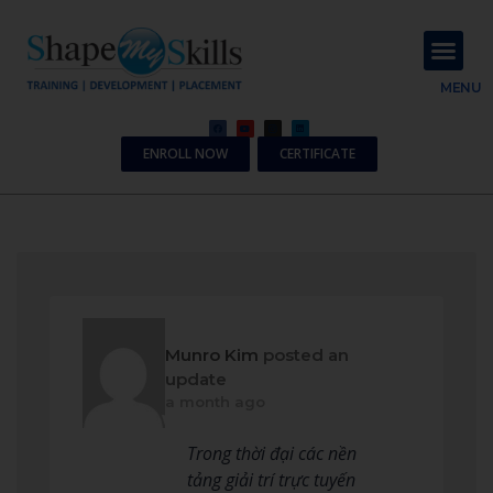
About Us
Contact Us
MENU
ENROLL NOW
CERTIFICATE
Munro Kim
posted an
update
a month ago
Trong thời đại các nền
tảng giải trí trực tuyến