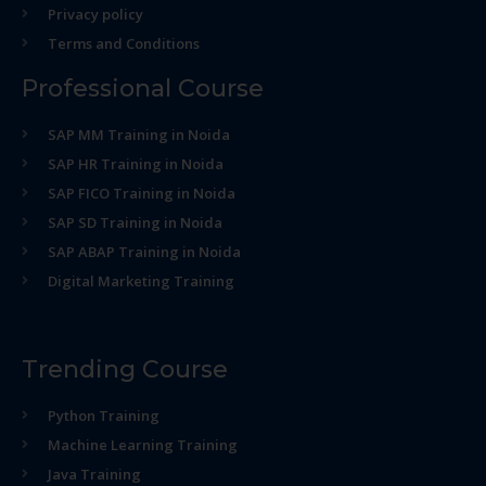
Privacy policy
Terms and Conditions
Professional Course
SAP MM Training in Noida
SAP HR Training in Noida
SAP FICO Training in Noida
SAP SD Training in Noida
SAP ABAP Training in Noida
Digital Marketing Training
Trending Course
Python Training
Machine Learning Training
Java Training