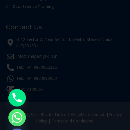
Data Science Training
Contact Us
B-12 Sector 2, Near Sector 15 Metro Station Noida,
(UP)201301
Info@shapemyskills.in
Tel.: +91-9873922226
Tel.: +91-9873090930
0120-4139667
© ShapeMySkills Private Limited. All rights reserved. |
Privacy
Policy
|
Terms and Conditions
ide chaty