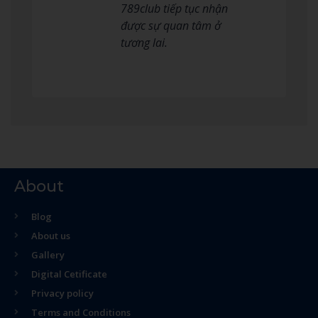
789club tiếp tục nhận
được sự quan tâm ở
tương lai.
About
Blog
About us
Gallery
Digital Cetificate
Privacy policy
Terms and Conditions