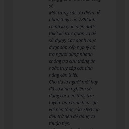
số.
Một trong các ưu điểm dễ
nhận thấy của 789Club
chính là giao diện được
thiết kế trực quan và dễ
sử dụng. Các danh mục
được sắp xếp hợp lý hỗ
trợ người dùng nhanh
chóng tra cứu thông tin
hoặc truy cập các tính
năng cần thiết.
Cho dù là người mới hay
đã có kinh nghiệm sử
dụng các nền tảng trực
tuyến, quá trình tiếp cận
với nền tảng của 789Club
đều trở nên dễ dàng và
thuận tiện.