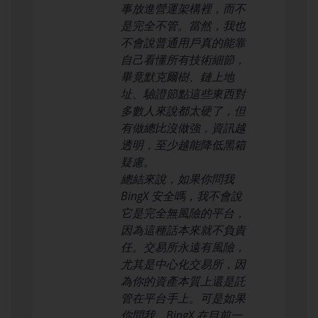
事放進營運架構裡，而不
是完全不管。當然，我也
不會說普通用戶真的能靠
自己看懂所有技術細節，
畢竟默克爾樹、鏈上地
址、驗證節點這些東西對
多數人來說都太硬了，但
有做總比沒做強，資訊越
透明，至少越能降低黑箱
疑慮。
總結來說，如果你問我
BingX 安全嗎，我不會說
它是完全無風險的平台，
因為這種話本來就不負責
任。交易所永遠有風險，
尤其是中心化交易所，因
為你的資產本質上還是託
管在平台手上。可是如果
你問我，BingX 在目前一