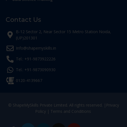
Contact Us
B-12 Sector 2, Near Sector 15 Metro Station Noida,
(UP)201301
Info@shapemyskills.in
Tel.: +91-9873922226
Tel.: +91-9873090930
0120-4139667
© ShapeMySkills Private Limited. All rights reserved. |
Privacy
Policy
|
Terms and Conditions