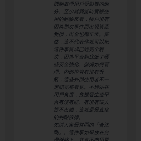
機制處理用戶受影響的部
分。至少就我當時實際使
用的經驗來看，帳戶沒有
因為那次事件而出現資產
受損，出金也都正常。當
然，這不代表你就可以把
這件事當成已經完全解
決，因為平台到底做了哪
些安全強化、儲備如何管
理、內部控管有沒有升
級，這些外部使用者不一
定能完整看見。不過站在
用戶角度，危機發生後平
台有沒有賠、有沒有讓人
提不出錢，這就是最直接
的判斷依據。
先講大家最常問的「合法
嗎」。這件事如果放在台
灣脈絡下，其實不能用單