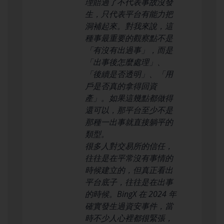
理賠過了不代表事故沒發
生，只代表平台有能力把
洞補起來。對我來說，這
種事最重要的觀察點不是
「有沒有出過事」，而是
「出事後怎麼處理」、
「後續是否透明」、「用
戶是否真的拿得回資
產」。如果這幾點都做得
還可以，那平台至少不是
那種一出事就直接躺平的
類型。
很多人對交易所的信任，
往往是在平常沒有事情的
時候建立的，但真正看出
平台底子，往往是在出事
的時候。BingX 在 2024 年
確實發生過資安事件，當
時不少人心裡都很緊張，