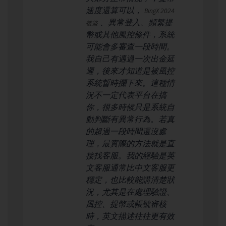
速度還算可以，
BingX 2024
、異常登入、頻繁提
被盜
幣或其他風控條件，系統
可能會多審查一段時間。
我自己有遇過一次出金延
遲，後來才知道是被風控
系統暫時攔下來。這種情
況不一定代表平台在搞
你，很多時候只是系統自
動判斷有異常行為。若真
的超過一段時間還沒處
理，最實際的方法就是直
接找客服。我的經驗是英
文客服通常比中文客服更
穩定，也比較能講清楚狀
況，尤其是在處理驗證、
風控、提幣或帳號審核
時，英文描述往往更有效