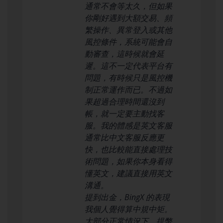
通常不會等太久，但如果
你剛好遇到大額交易、頻
繁操作、異常登入或其他
風控條件，系統可能會自
動審查，這時候就會延
遲。這不一定代表平台有
問題，有時候只是風控機
制正常運作而已。不過如
果超過合理時間還沒到
帳，就一定要主動找客
服。我的體感是英文客服
通常比中文客服反應更
快，也比較能直接處理技
術問題，如果你本身看得
懂英文，建議直接用英文
溝通。
提到出金，BingX 的表現
我個人覺得算中規中矩。
大部分正常情況下，提幣