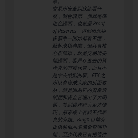
率。
交易所安全到底該看什
麼，我會說第一個就是準
備金證明，也就是 Proof
of Reserves。這個概念很
多新手一開始都看不懂，
聽起來很專業，但其實核
心很簡單，就是交易所要
能證明，客戶存進去的資
產真的有被保管，而且不
是拿去做別的事。FTX 之
所以會變成大家的反面教
材，就是因為它的資產透
明度和資金管理出了大問
題，等到爆炸時大家才發
現，原來帳上有錢不代表
真的有錢。BingX 目前有
提供類似的準備金查詢功
能，至少代表它有把這件