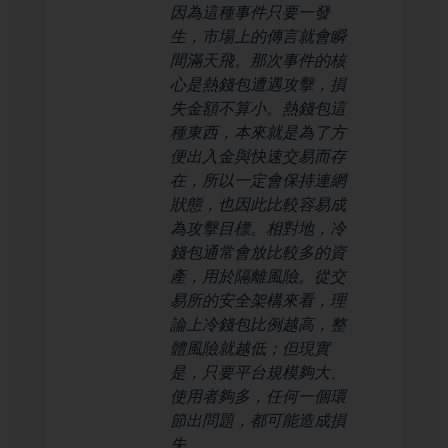
因為這種事件只要一發
生，市場上的傳言就會瞬
間滿天飛。那次事件的核
心是熱錢包遭遇攻擊，損
失金額不算小。熱錢包這
種東西，本來就是為了方
便出入金與快速交易而存
在，所以一定會保持連網
狀態，也因此比較容易成
為攻擊目標。相對地，冷
錢包通常會放比較多的資
產，用於隔離風險。從交
易所的安全架構來看，理
論上冷錢包比例越高，整
體風險就越低；但現實
是，只要平台規模夠大、
使用者夠多，任何一個環
節出問題，都可能造成損
失。