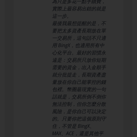
為只是多花一點手續費，
實際上最容易出錯的就是
這一步。
最後我最想提醒的是，不
要把太多資產長期放在單
一交易所，這句話不只適
用 BingX，也適用所有中
心化平台。最好的習慣永
遠是：交易所只放你短期
需要的資金，出入金順手
就分批提走，長期資產盡
量放在你自己能掌控的錢
包裡。幣圈最現實的一句
話就是，交易所倒不倒你
無法控制，但你怎麼分散
風險，是你自己可以決定
的。只要你把這個原則守
住，不管是 BingX、
MAX、ACE，還是其他平