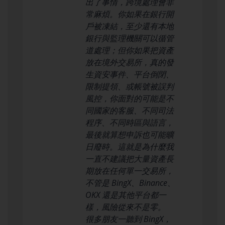
出了事情，跨境處理會非
常麻煩。你如果在銀行開
戶被凍結，至少還有本地
銀行與監理機關可以循管
道處理；但你如果把資產
放在境外交易所，真的發
生資安事件、平台倒閉、
限制提領、或帳號被誤判
風控，你面對的可能是不
同國家的客服、不同司法
程序、不同時區與語言，
最後就算想申訴也可能曠
日廢時。這就是為什麼我
一直不建議把大量資產長
期放在任何單一交易所，
不管是 BingX、Binance、
OKX 還是其他平台都一
樣，風險從來不是零。
很多朋友一聽到 BingX，