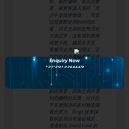
程、風控邏輯、產品完整
度，確實有讓人覺得「至
少不是隨便做做」。而且
以我實際使用的時間來
看，日常交易跟提幣流程
大致正常，沒有遇到那種
頻繁卡死、錢莫名不見、
客服完全消失的情況，這
點對交易所來說其實已經
Enquiry Now
很重要了。
+91-9873922226
那次事件讓我比較在意
的，不只是被盜本身，而
是平台後續怎麼處理。這
點很重要，因為交易所遇
到危機時的反應，往往比
平常廣告說得多好聽更能
看出實力。BingX 後來採
取的是用自有資金補足，
透過類似 Shield Fund 的