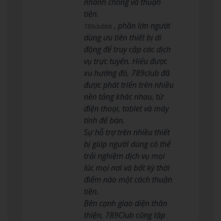
nhanh chóng và thuận
tiện.
, phần lớn người
789clubbb
dùng ưu tiên thiết bị di
động để truy cập các dịch
vụ trực tuyến. Hiểu được
xu hướng đó, 789club đã
được phát triển trên nhiều
nền tảng khác nhau, từ
điện thoại, tablet và máy
tính để bàn.
Sự hỗ trợ trên nhiều thiết
bị giúp người dùng có thể
trải nghiệm dịch vụ mọi
lúc mọi nơi và bất kỳ thời
điểm nào một cách thuận
tiện.
Bên cạnh giao diện thân
thiện, 789Club cũng tập