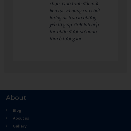
chọn. Quá trình đổi mới
liên tục và nâng cao chất
lượng dịch vụ là những
yếu tố giúp 789Club tiếp
tục nhận được sự quan
tâm ở tương lai.
About
Blog
About us
Gallery