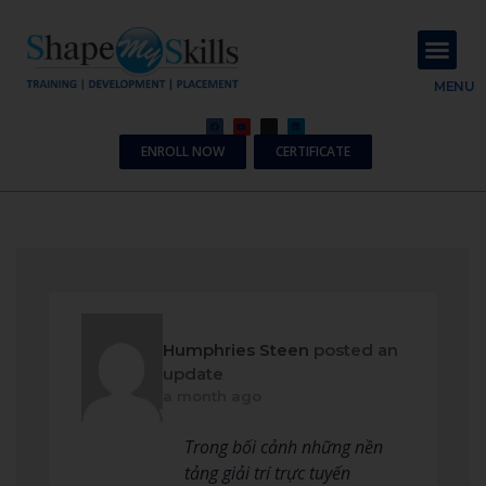
About Us
Contact Us
MENU
ENROLL NOW
CERTIFICATE
Humphries Steen
posted an
update
a month ago
Trong bối cảnh những nền
tảng giải trí trực tuyến