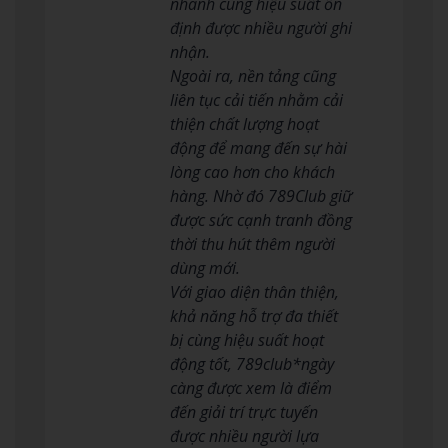
nhanh cùng hiệu suất ổn
định được nhiều người ghi
nhận.
Ngoài ra, nền tảng cũng
liên tục cải tiến nhằm cải
thiện chất lượng hoạt
động để mang đến sự hài
lòng cao hơn cho khách
hàng. Nhờ đó 789Club giữ
được sức cạnh tranh đồng
thời thu hút thêm người
dùng mới.
Với giao diện thân thiện,
khả năng hỗ trợ đa thiết
bị cùng hiệu suất hoạt
động tốt, 789club*ngày
càng được xem là điểm
đến giải trí trực tuyến
được nhiều người lựa