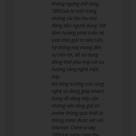
không ngừng mở rộng,
789Club là một trong
những cái tên thu hút
đông đảo người dùng. Với
định hướng phát triển hệ
sinh thái giải trí tiên tiến,
hệ thống này mang đến
sự tiện lợi, dễ sử dụng
đồng thời phù hợp với xu
hướng công nghệ hiện
nay.
Đà tăng trưởng của công
nghệ số đang giúp khách
hàng dễ dàng tiếp cận
những nền tảng giải trí
online thông qua thiết bị
thông minh được kết nối
internet. Chính vì vậy,
789club ngày càng thu