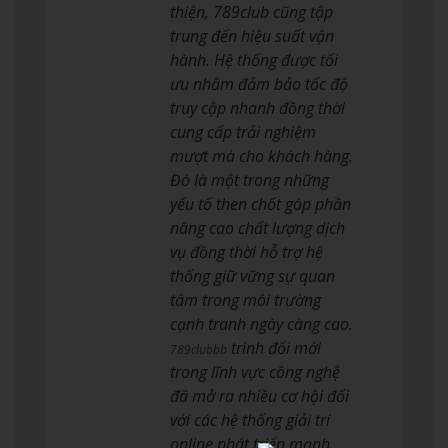
thiện, 789club cũng tập
trung đến hiệu suất vận
hành. Hệ thống được tối
ưu nhằm đảm bảo tốc độ
truy cập nhanh đồng thời
cung cấp trải nghiệm
mượt mà cho khách hàng.
Đó là một trong những
yếu tố then chốt góp phần
nâng cao chất lượng dịch
vụ đồng thời hỗ trợ hệ
thống giữ vững sự quan
tâm trong môi trường
cạnh tranh ngày càng cao.
trình đổi mới
789clubbb
trong lĩnh vực công nghệ
đã mở ra nhiều cơ hội đối
với các hệ thống giải trí
online phát triển mạnh