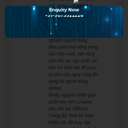
mẽ. Riêng với 789Club
Enquiry Now
quá trình áp dụng các giải
+91-9873922226
pháp công nghệ hiện đại
giúp nâng cao hiệu suất
hệ thống và cải thiện trải
nghiệm người dùng.
Bên cạnh khả năng nâng
cao hiệu suất, nền tảng
còn liên tục cập nhật các
tiện ích hiện đại để phục
vụ nhu cầu ngày càng đa
dạng từ người dùng
online.
Nhiều nguyên nhân góp
phần tạo nên sự quan
tâm đối với 789club.
Trong đó, thiết kế thân
thiện, tốc độ truy cập