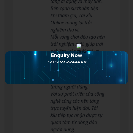
tảng di động và máy tính.
Bên cạnh sự thuận tiện
khi tham gia, Tài Xỉu
Online mang lại trải
nghiệm thú vị.
Mỗi vòng chơi đều tạo nên
trải nghiệm mới, giúp trải
nghiệm luôn mới mẻ và
Enquiry Now
thú vị.
+91-9873922226
Tài Xỉu hiện là một trong
những trò chơi phổ biến,
phù hợp với nhiều đối
tượng người dùng.
Với sự phát triển của công
nghệ cùng các nền tảng
trực tuyến hiện đại, Tài
Xỉu tiếp tục nhận được sự
quan tâm từ đông đảo
người dùng.