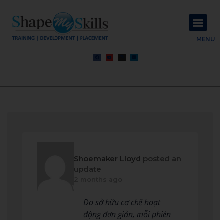
About Us
Contact Us
MENU
Shoemaker Lloyd
posted an
update
2 months ago
Do sở hữu cơ chế hoạt
động đơn giản, mỗi phiên