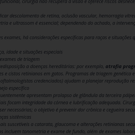
funcional, cirurgia não recupera a visão e oferece riscos desnece
dicar descolamento de retina, oclusão vascular, hemorragia vít
ria e ultrassom é essencial; dependendo do achado, a intervenç
s exames, há considerações específicas para raças e situações 
a, idade e situações especiais
 exames de triagem
edisposição a doenças hereditárias: por exemplo,
atrofia prog
s e cistos retinianos em gatos. Programas de triagem genética 
 oftalmologistas credenciados) ajudam a planejar reprodução re
ejo específico
uentemente apresentam prolapso de glândula da terceira pálpebr
iais focam integridade da córnea e lubrificação adequada. Cirurg
 necessárias; o objetivo é prevenir dor crônica e cegueira secu
nças sistêmicas
is suscetíveis a catarata, glaucoma e alterações retinianas secu
 incluem tonometria e exame de fundo, além de exames labora