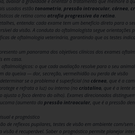
, avaliar a gravidade e orientar o tratamento que melhore a qu
ais usados estão
tonometria
,
pressão intraocular
,
córnea
,
cr
ósticos de retina como
atrofia progressiva da retina
.
detalhes, entenda: cada exame tem um benefício direto para o se
versível da visão. A conduta do oftalmologista segue orientações
íficas de oftalmologia veterinária, garantindo que os testes ind
 apresento um panorama dos objetivos clínicos dos exames oftal
is em casa.
 oftalmológicos: o que cada avaliação resolve para o seu animal
gem da queixa — dor, secreção, vermelhidão ou perda de visão
 determinar se o problema é superficial (na
córnea
, que é a cam
protege e refrata a luz) ou interno (no
cristalino
, que é a lente 
ino ajusta o foco dentro do olho). Exames direcionados distinguem
laucoma (aumento da
pressão intraocular
, que é a pressão de
isual e prognóstico
ão de reflexos pupilares, testes de visão em ambiente com/sem lu
a visão é recuperável. Saber o prognóstico permite planejar inter