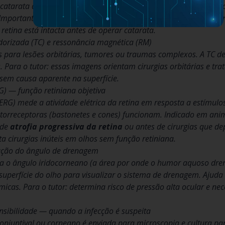
 catarata densa). Trata-se de um exame por ondas sonoras que 
. Importante quando há trauma ou suspeita de descolamento de re
 retina está intacta antes de operar catarata.
rizada (TC) e ressonância magnética (RM)
s para lesões orbitárias, tumores ou traumas complexos. A TC d
. Para o tutor: essas imagens orientam cirurgias orbitárias e tr
 sem causa aparente na superfície.
RG) — função retiniana objetiva
ERG) mede a atividade elétrica da retina em resposta a estímulo
fotorreceptoras (bastonetes e cones) funcionam. Indicado em an
 de
atrofia progressiva da retina
ou antes de cirurgias que de
ta cirurgias inúteis em olhos sem função retiniana.
ação do ângulo de drenagem
 o ângulo iridocorneano (a área por onde o humor aquoso drena
superfície do olho para visualizar o sistema de drenagem. Ajuda 
micas. Para o tutor: determina risco de pressão alta ocular e n
sensibilidade — quando a infecção é suspeita
conjuntival ou corneano é enviada para microscopia e cultura par