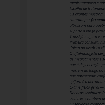
medicamentosa e ada
Escolha de tratament
Os exames mostram se
catarata por
facoemu
ultrassom para quebra
suporte a longo prazo
Transição: agora vere
Primeira consulta: hi
Coleta do histórico 
O oftalmologista per
de medicamentos e se
que é degeneração pro
morrem ao longo do t
que apresentam confo
epífora é o derramam
Exame físico geral — 
Doenças sistêmicas (d
oculares e também ava
Observação comportam