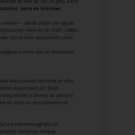
alidade de vida do cão ou gato. Entre
istalino
,
teste de Schirmer
,
u animal — desde aliviar dor aguda
 profissionais como as do CFMV, CRMV-
icados são os mais apropriados para
mológicos e como eles se relacionam
ada transparente na frente do olho;
interna responsável por focar;
 conjuntivites e úlceras de doenças
ntro do olho) ou descolamento de
z e a eletroretinografia (se
venções cirúrgicas, terapia