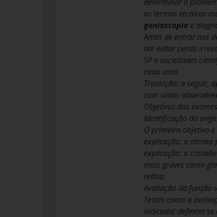
determinar o problema
os termos técnicos m
gonioscopia
e diagn
Antes de entrar nos 
até evitar perda irre
SP e sociedades cient
cada caso.
Transição: a seguir,
com sinais observáve
Objetivos dos exames
Identificação da ori
O primeiro objetivo é
explicação: a córnea 
explicação: o cristal
mais graves como g
retina.
Avaliação da função v
Testes como a avaliaç
indicada) definem se 