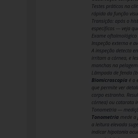
Testes práticos na cl
rápida da função vis
Transição: após o his
específicos — veja qu
Exame oftalmológico 
Inspeção externa e av
A inspeção detecta en
irritam a córnea, e l
manchas na pelagem
Lâmpada de fenda (bi
Biomicroscopia
é o 
que permite ver detal
corpo estranho. Resul
córnea) ou catarata i
Tonometria — mediçã
Tonometria
mede a
a leitura elevada sug
indicar hipotonía ocu