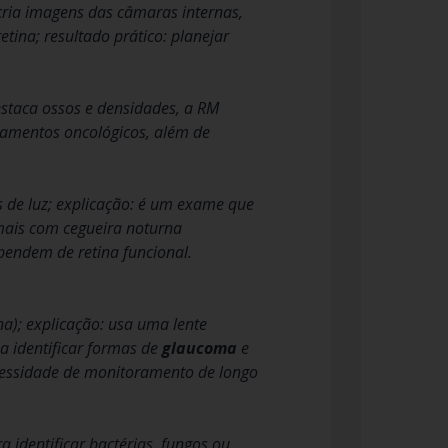
cria imagens das câmaras internas,
tina; resultado prático: planejar
estaca ossos e densidades, a RM
atamentos oncológicos, além de
s de luz; explicação: é um exame que
imais com cegueira noturna
pendem de retina funcional.
); explicação: usa uma lente
a identificar formas de
glaucoma
e
ecessidade de monitoramento de longo
a identificar bactérias, fungos ou