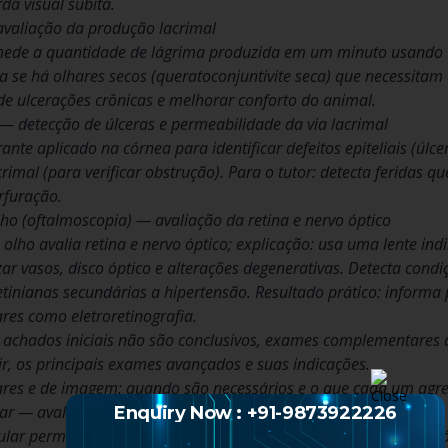
a visual súbita.
avaliação da produção lacrimal
ede a quantidade de lágrima produzida em um minuto usando u
ca se há olhares secos (queratoconjuntivite seca) que necessitam
o de ulcerações crônicas e melhorar conforto do animal.
 — detecção de úlceras e permeabilidade da via lacrimal
ante aplicado na córnea para identificar defeitos epiteliais (úl
rimal (para verificar obstrução). Para o tutor: detecta feridas 
rfuração.
ho (oftalmoscopia) — avaliação da retina e nervo óptico
lho avalia retina e nervo óptico; explicação: usa uma lente indi
izar vasos, disco óptico e alterações degenerativas. Detecta con
etinianas secundárias a hipertensão. Resultado prático: informa 
es como eletroretinografia.
 achados iniciais não são conclusivos, exames complementares 
r, os principais exames avançados e suas indicações.
es e de imagem: quando são necessários e o que cada um agr
ar — avaliação quando a visualização direta é impossível
Enquiry Now : +91-9873922226
ular permite ver estruturas internas quando há opacidades na có