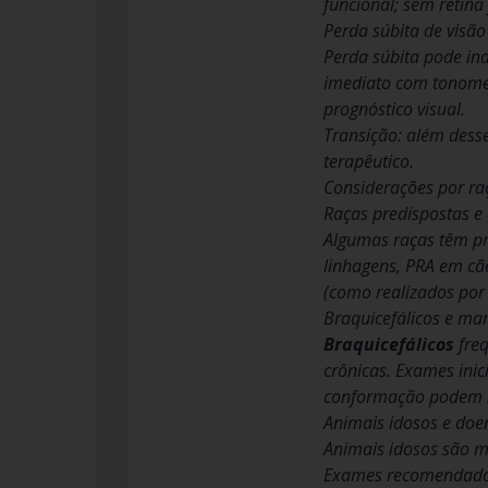
funcional; sem retina 
Perda súbita de visão
Perda súbita pode in
imediato com tonomet
prognóstico visual.
Transição: além desse
terapêutico.
Considerações por raç
Raças predispostas e
Algumas raças têm pr
linhagens, PRA em cãe
(como realizados por
Braquicefálicos e man
Braquicefálicos
freq
crônicas. Exames inic
conformação podem ser
Animais idosos e doe
Animais idosos são ma
Exames recomendados