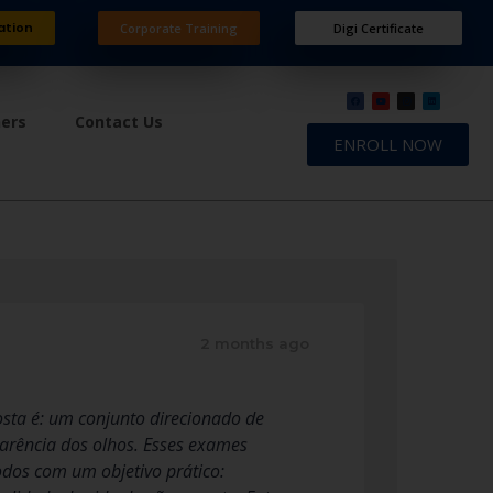
ation
Corporate Training
Digi Certificate
ners
Contact Us
ENROLL NOW
2 months ago
osta é: um conjunto direcionado de
parência dos olhos. Esses exames
dos com um objetivo prático: