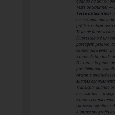
quando há dor ou perd
Teste de Schirmer — 
Teste de Schirmer
m
teste rápido que indi
prático: reduzir risc
Teste de fluoresceína
Fluoresceína é um cor
passagem pela via lac
córnea para evitar pe
Exame de fundo de ol
O exame do fundo de o
possibilitando visual
retina
e alterações r
exames complementar
Transição: quando os
necessários — a segui
Exames complementar
Ultrassonografia ocul
A ultrassonografia oc