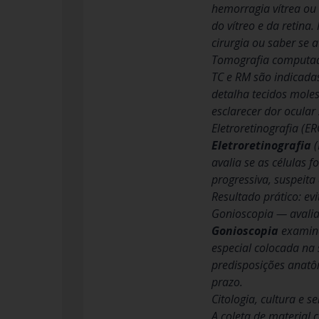
hemorragia vítrea ou
do vítreo e da retina
cirurgia ou saber se a
Tomografia computado
TC e RM são indicada
detalha tecidos moles
esclarecer dor ocular
Eletroretinografia (E
Eletroretinografia
(
avalia se as células 
progressiva, suspeita
Resultado prático: evi
Gonioscopia — avali
Gonioscopia
examina
especial colocada na 
predisposições anatô
prazo.
Citologia, cultura e 
A coleta de material 