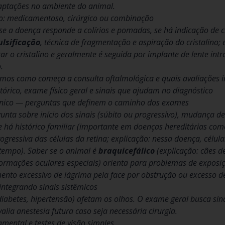
ptações no ambiente do animal.
o: medicamentoso, cirúrgico ou combinação
 a doença responde a colírios e pomadas, se há indicação de c
lsificação
, técnica de fragmentação e aspiração do cristalino;
r o cristalino e geralmente é seguida por implante de lente intr
.
mos como começa a consulta oftalmológica e quais avaliações in
stórico, exame físico geral e sinais que ajudam no diagnóstico
clínico — perguntas que definem o caminho dos exames
gunta sobre início dos sinais (súbito ou progressivo), mudança
 há histórico familiar (importante em doenças hereditárias co
gressiva das células da retina; explicação: nessa doença, célul
empo). Saber se o animal é
braquicefálico
(explicação: cães d
rmações oculares especiais) orienta para problemas de exposi
ento excessivo de lágrima pela face por obstrução ou excesso d
integrando sinais sistêmicos
iabetes, hipertensão) afetam os olhos. O exame geral busca sin
lia anestesia futura caso seja necessária cirurgia.
ental e testes de visão simples