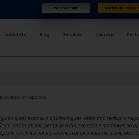
Workshop Registr
We Are Hiring
About Us
Blog
Services
Courses
Part
a
posted an update
gunta quais exames o oftalmologista veterinário realiza, a resp
ificam causas de dor, perda de visão, secreção e mudanças na a
 rápidos na clínica quanto exames complementares avançados, to