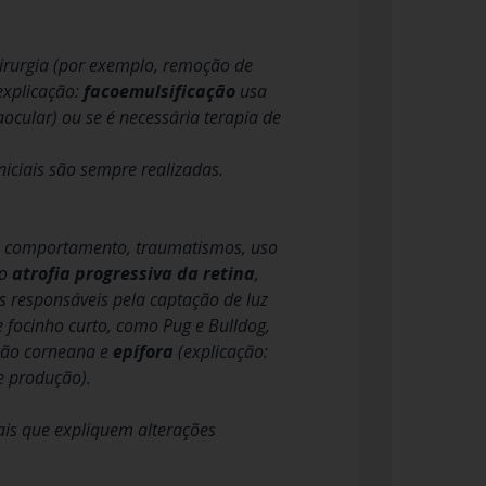
irurgia (por exemplo, remoção de
 explicação:
facoemulsificação
usa
aocular) ou se é necessária terapia de
iciais são sempre realizadas.
 de comportamento, traumatismos, uso
mo
atrofia progressiva da retina
,
as responsáveis pela captação de luz
e focinho curto, como Pug e Bulldog,
ção corneana e
epífora
(explicação:
e produção).
ais que expliquem alterações