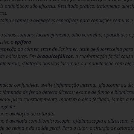
ais antibióticos são eficazes. Resultado prático: tratamento dir
cos.
etalho exames e avaliações específicas para condições comuns e 
a sinais comuns: lacrimejamento, olho vermelho, opacidades e 
ssivo e
epífora
 inspeção da córnea, teste de Schirmer, teste de fluoresceína par
 de pálpebras. Em
braquicefálicos
, a conformação facial causa 
palpebrais, dilatação das vias lacrimais ou manutenção com higi
dicar conjuntivite, uveíte (inflamação interna), glaucoma ou úlce
a lâmpada de fenda detecta úlceras; exame de fundo e biomicros
imal pisca constantemente, mantém o olho fechado, lambe a re
urgente.
no e avaliação de catarata
ino é avaliada com biomicroscopia, oftalmoscopia e ultrassom. 
e da retina e da saúde geral. Para o tutor: a cirurgia de catara