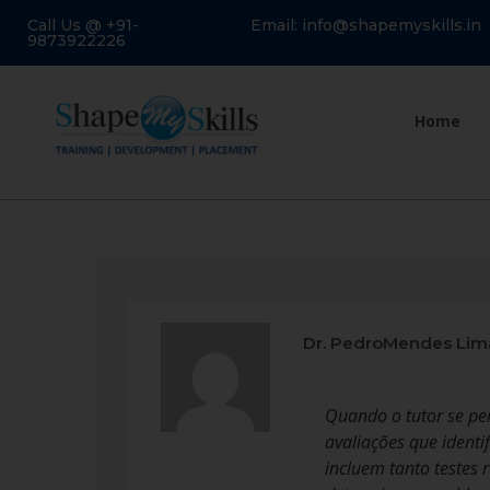
Call Us @ +91-
Email: info@shapemyskills.in
9873922226
Home
Dr. PedroMendes Lim
Quando o tutor se per
avaliações que ident
incluem tanto testes