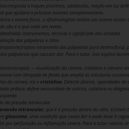
ínica (resposta a toques próximos, obstáculos, reação em luz br
ual que ajudará a priorizar exames complementares.
tórico e exame físico, o oftalmologista realiza um exame ocula
ais são e o que cada um revela.
detalhado: instrumentos, técnicas e significado dos achados
aliação das pálpebras e cílios
tropion/ectropion (viramento das pálpebras para dentro/fora), 
esões palpebrais que causam dor. Para o tutor, isso explica lacr
.
omicroscopia) — visualização da córnea, cristalino e câmara an
exame com lâmpada de fenda que amplia as estruturas oculares; 
hes da córnea, íris e
cristalino
. Detecta úlceras, opacidades do c
tado prático: define necessidade de colírios, colabore no diagnós
ncipiente.
o da pressão intraocular
pressão intraocular
, que é a pressão dentro do olho. Existem
ere
glaucoma
, uma condição que causa dor e pode levar à cegue
lar por perfuração ou inflamação severa. Para o tutor: valores