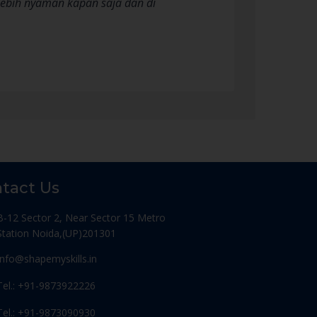
ebih nyaman kapan saja dan di
tact Us
B-12 Sector 2, Near Sector 15 Metro
Station Noida,(UP)201301
Info@shapemyskills.in
Tel.: +91-9873922226
Tel.: +91-9873090930