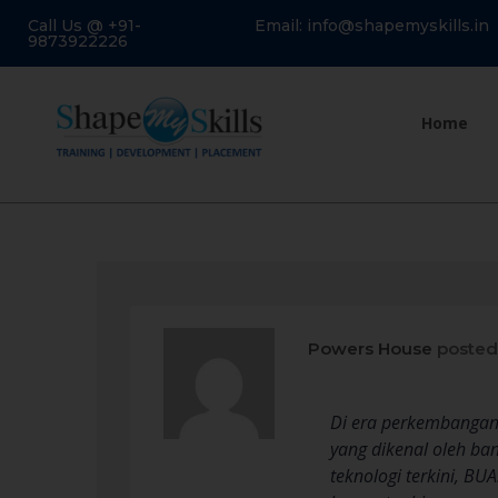
Call Us @ +91-
Email: info@shapemyskills.in
9873922226
Home
Powers House
posted
Di era perkembangan 
yang dikenal oleh b
teknologi terkini, B