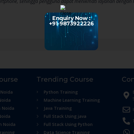
rtphone, sehingga pengguna dapat menikmati layanan dengan l
Enquiry Now :
+91-9873922226
Course
Trending Course
Con
 Noida
Python Training
Noida
Machine Learning Training
n Noida
Java Training
Noida
Full Stack Using java
in Noida
Full Stack Using Python
raining
Data Science Training