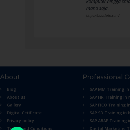
komputer hingga sma
mana saja.
https://buastoto.com/
About
Professional 
Blog
SAP MM Training in
About us
SAP HR Training in 
Gallery
SAP FICO Training i
Digital Cetificate
SAP SD Training in 
Privacy policy
SAP ABAP Training 
Terms and Conditions
Digital Marketing T