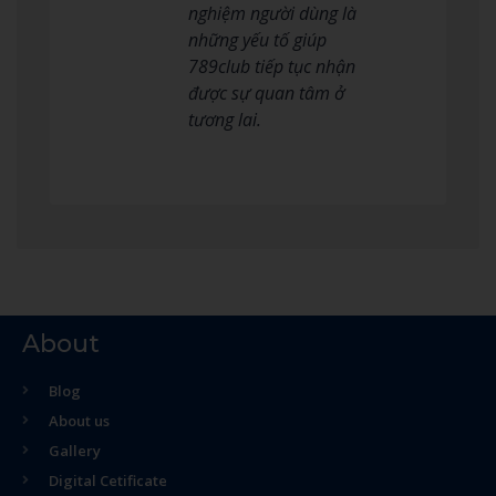
nghiệm người dùng là
những yếu tố giúp
789club tiếp tục nhận
được sự quan tâm ở
tương lai.
About
Blog
About us
Gallery
Digital Cetificate