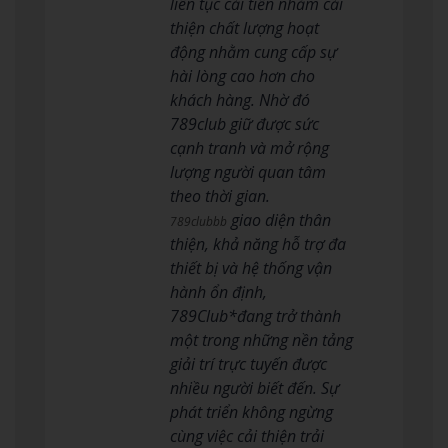
liên tục cải tiến nhằm cải
thiện chất lượng hoạt
động nhằm cung cấp sự
hài lòng cao hơn cho
khách hàng. Nhờ đó
789club giữ được sức
cạnh tranh và mở rộng
lượng người quan tâm
theo thời gian.
giao diện thân
789clubbb
thiện, khả năng hỗ trợ đa
thiết bị và hệ thống vận
hành ổn định,
789Club*đang trở thành
một trong những nền tảng
giải trí trực tuyến được
nhiều người biết đến. Sự
phát triển không ngừng
cùng việc cải thiện trải