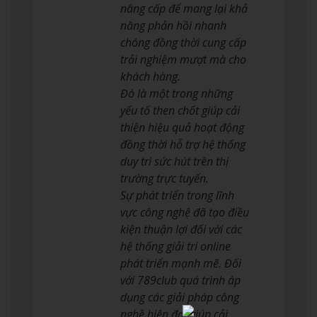
nâng cấp để mang lại khả
năng phản hồi nhanh
chóng đồng thời cung cấp
trải nghiệm mượt mà cho
khách hàng.
Đó là một trong những
yếu tố then chốt giúp cải
thiện hiệu quả hoạt động
đồng thời hỗ trợ hệ thống
duy trì sức hút trên thị
trường trực tuyến.
Sự phát triển trong lĩnh
vực công nghệ đã tạo điều
kiện thuận lợi đối với các
hệ thống giải trí online
phát triển mạnh mẽ. Đối
với 789club quá trình áp
dụng các giải pháp công
nghệ hiện đại giúp cải