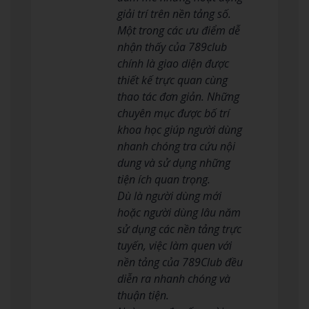
giải trí trên nền tảng số.
Một trong các ưu điểm dễ
nhận thấy của 789club
chính là giao diện được
thiết kế trực quan cùng
thao tác đơn giản. Những
chuyên mục được bố trí
khoa học giúp người dùng
nhanh chóng tra cứu nội
dung và sử dụng những
tiện ích quan trọng.
Dù là người dùng mới
hoặc người dùng lâu năm
sử dụng các nền tảng trực
tuyến, việc làm quen với
nền tảng của 789Club đều
diễn ra nhanh chóng và
thuận tiện.