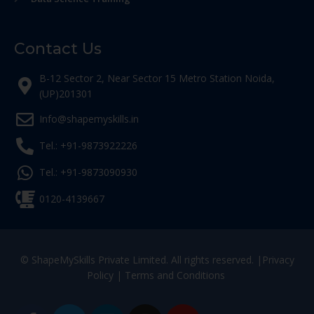
Contact Us
B-12 Sector 2, Near Sector 15 Metro Station Noida,
(UP)201301
Info@shapemyskills.in
Tel.: +91-9873922226
Tel.: +91-9873090930
0120-4139667
© ShapeMySkills Private Limited. All rights reserved. |
Privacy
Policy
|
Terms and Conditions