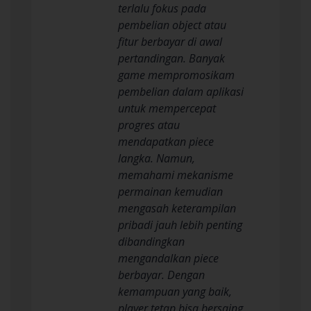
terlalu fokus pada
pembelian object atau
fitur berbayar di awal
pertandingan. Banyak
game mempromosikam
pembelian dalam aplikasi
untuk mempercepat
progres atau
mendapatkan piece
langka. Namun,
memahami mekanisme
permainan kemudian
mengasah keterampilan
pribadi jauh lebih penting
dibandingkan
mengandalkan piece
berbayar. Dengan
kemampuan yang baik,
player tetap bisa bersaing