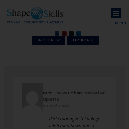
About Us
Contact Us
MENU
ENROLL NOW
CERTIFICATE
Mcclure Vaughan
posted an
update
a month ago
Perkembangan teknologi
telah membawa dunia