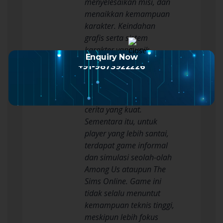
menyelesaikan misi, dan
menaikkan kemampuan
karakter. Keindahan
grafis serta sistem
karakter yang unik
Enquiry Now
membuat RPG on the web
+91-9873922226
menjadi favorit tidak
sedikit orang yang
menyukai eksplorasi dan
cerita yang kuat.
Sementara itu, untuk
player yang lebih santai,
terdapat game informal
dan simulasi seolah-olah
Among Us ataupun The
Sims Online. Game ini
tidak selalu menuntut
kemampuan teknis tinggi,
meskipun lebih fokus