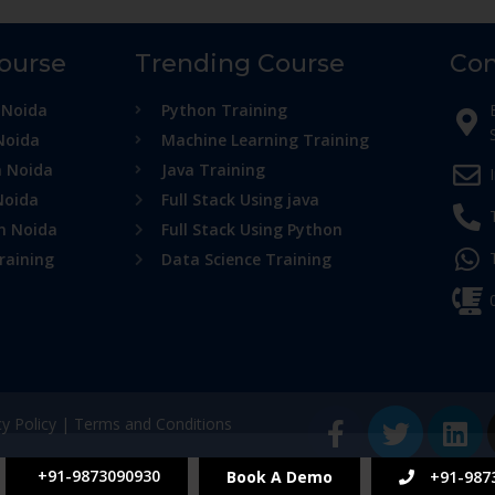
Course
Trending Course
Con
 Noida
Python Training
Noida
Machine Learning Training
n Noida
Java Training
Noida
Full Stack Using java
in Noida
Full Stack Using Python
raining
Data Science Training
cy Policy
|
Terms and Conditions
+91-9873090930
Book A Demo
+91-987