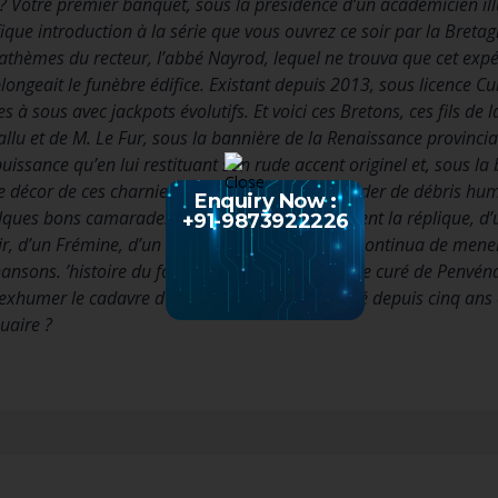
 ? Votre premier banquet, sous la présidence d’un académicien illu
ique introduction à la série que vous ouvrez ce soir par la Breta
athèmes du recteur, l’abbé Nayrod, lequel ne trouva que cet expéd
plongeait le funèbre édifice. Existant depuis 2013, sous licence C
s à sous avec jackpots évolutifs. Et voici ces Bretons, ces fils de 
llu et de M. Le Fur, sous la bannière de la Renaissance provinc
uissance qu’en lui restituant son rude accent originel et, sous la
 décor de ces charniers bretons pleins à déborder de débris hum
Enquiry Now :
ues bons camarades de lettres qui lui donnaient la réplique, d
+91-9873922226
ir, d’un Frémine, d’un Gineste, d’un Quellien, il continua de mener
chansons. ’histoire du fossoyeur Poaz-Coz, à qui le curé de Penvé
humer le cadavre d’un certain Ropers, enterré depuis cinq ans et
uaire ?