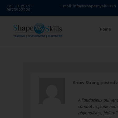
Call Us @ +91-
Email: info@shapemyskills.in
9873922226
Home
Snow Strong
posted 
À l’audacieux qui ven
combat : « Jeune homm
régionalistes, fédéra