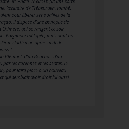
stre, M. André Theuriet, fut une sorte
gne. ’ossuaire de Trébeurden, tombé,
ient pour libérer ses ouailles de la
uraçao, il dispose d’une panoplie de
la Chimère, qui se rangent ce soir,
iale. Poignante mélopée, mais dont on
 blême clarté d’un après-midi de
ains !
’un Blémont, d’un Bouchor, d’un
, par les garennes et les sentes, le
nan, pour faire place à un nouveau
 qui semblait avoir droit lui aussi