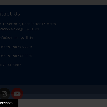
tact Us
B-12 Sector 2, Near Sector 15 Metro
Station Noida,(UP)201301
Info@shapemyskills.in
Tel.: +91-9873922226
Tel.: +91-9873090930
0120-4139667
3922226