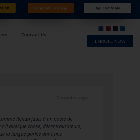
ation
Corporate Training
Digi Certificate
ners
Contact Us
ENROLL NOW
2 months ago
t, comme Renan jadis à un poète de
t-il quelque chose, décentralisateurs,
que la langue parlée dans nos