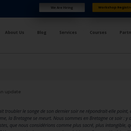
Workshop Registr
We Are Hiring
About Us
Blog
Services
Courses
Part
an update
ait troubler le songe de son dernier soir ne répondrait-elle poin
e, la Bretagne se meurt. Nous sommes en Bretagne ce soir : y a-
listes, que nous considérions comme plus sacré, plus intangible, 