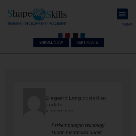
About Us
Contact Us
MENU
ENROLL NOW
CERTIFICATE
Ellegaard Long
posted an
update
a month ago
Perkembangan teknologi
sudah membawa dunia