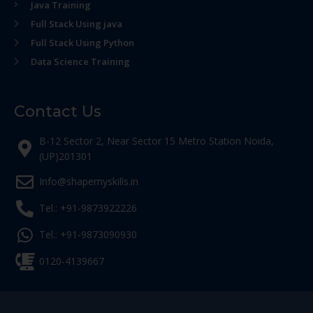
Java Training
Full Stack Using java
Full Stack Using Python
Data Science Training
Contact Us
B-12 Sector 2, Near Sector 15 Metro Station Noida,
(UP)201301
Info@shapemyskills.in
Tel.: +91-9873922226
Tel.: +91-9873090930
0120-4139667