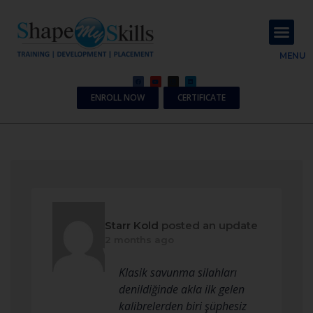
About Us
Contact Us
MENU
ENROLL NOW
CERTIFICATE
Starr Kold
posted an update
2 months ago
Klasik savunma silahları
denildiğinde akla ilk gelen
kalibrelerden biri şüphesiz