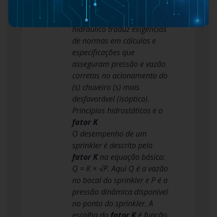
eficácia e segurança
Transição: O projeto
hidráulico traduz exigências
de normas em cálculos e
especificações que
asseguram pressão e vazão
corretas no acionamento do
(s) chuveiro (s) mais
desfavorável (isóptico).
Princípios hidrostáticos e o
fator K
O desempenho de um
sprinkler é descrito pelo
fator K
na equação básica:
Q = K × √P. Aqui Q é a vazão
no bocal do sprinkler e P é a
pressão dinâmica disponível
no ponto do sprinkler. A
escolha do
fator K
é função