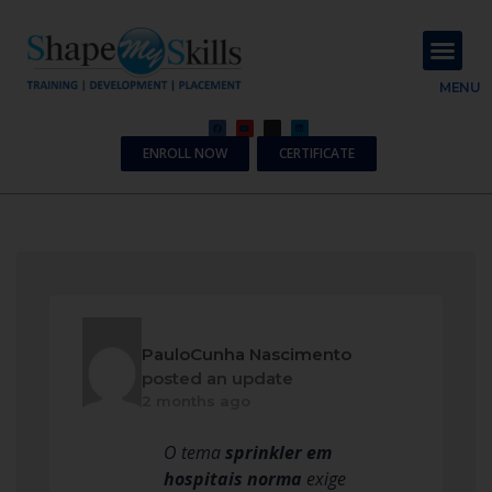
About Us
Contact Us
MENU
ENROLL NOW
CERTIFICATE
PauloCunha Nascimento
posted an update
2 months ago
O tema
sprinkler em
hospitais norma
exige