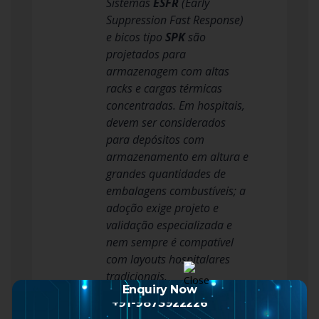
Sistemas
ESFR
(Early
Suppression Fast Response)
e bicos tipo
SPK
são
projetados para
armazenagem com altas
racks e cargas térmicas
concentradas. Em hospitais,
devem ser considerados
para depósitos com
armazenamento em altura e
grandes quantidades de
embalagens combustíveis; a
adoção exige projeto e
validação especializada e
nem sempre é compatível
com layouts hospitalares
tradicionais.
Enquiry Now
Critérios de projeto
+91-9873922226
hidráulico: como garantir