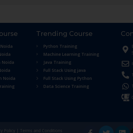
Course
Trending Course
Con
 Noida
Python Training
Noida
Machine Learning Training
n Noida
Java Training
Noida
Full Stack Using java
in Noida
Full Stack Using Python
raining
Data Science Training
cy Policy
|
Terms and Conditions