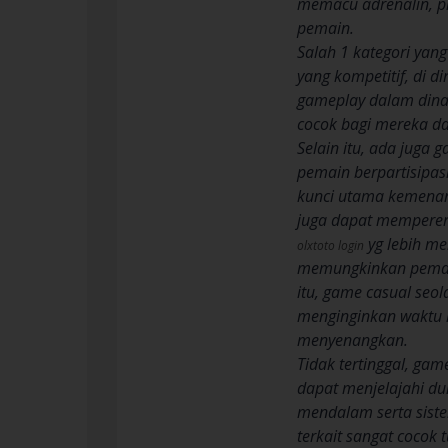
memacu adrenalin, pi
pemain.
Salah 1 kategori yan
yang kompetitif, di 
gameplay dalam dinam
cocok bagi mereka da
Selain itu, ada juga
pemain berpartisipas
kunci utama kemenang
juga dapat memperer
yg lebih me
olxtoto login
memungkinkan pemain
itu, game casual seol
menginginkan waktu 
menyenangkan.
Tidak tertinggal, gam
dapat menjelajahi du
mendalam serta sist
terkait sangat cocok