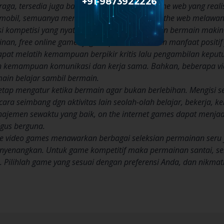
+91-9873922226
aga, tersedia juga banyak game olahraga on the web yang realis
 mobil, semuanya meraih dimainkan secara on the web melawan 
asi kompetisi yang nyata menyajikan pengalaman bermain maki
inan, free online games juga dapat memberikan manfaat positif 
apat melatih kemampuan berpikir kritis lalu pengambilan keput
 kemampuan komunikasi dan kerja sama. Bahkan, beberapa vid
in belajar sambil bermain.
etap mengatur ketika bermain agar bukan berlebihan. Mengisi 
cara seimbang dgn aktivitas lain seolah-olah belajar, bekerja, k
jemen sewaktu yang baik, on the internet games dapat menjad
gus berguna.
ne video games menawarkan berbagai seleksian permainan seru
nyenangkan. Untuk game kompetitif maka permainan santai, s
 Pilihlah game yang sesuai dengan preferensi Anda, dan nikmat