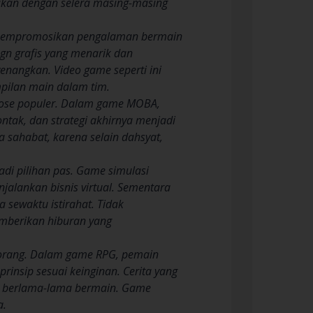
aikan dengan selera masing-masing
ni mempromosikan pengalaman bermain
Dgn grafis yang menarik dan
nangkan. Video game seperti ini
mpilan main dalam tim.
k lose populer. Dalam game MOBA,
tak, dan strategi akhirnya menjadi
 sahabat, karena selain dahsyat,
di pilihan pas. Game simulasi
lankan bisnis virtual. Sementara
a sewaktu istirahat. Tidak
mberikan hiburan yang
ak orang. Dalam game RPG, pemain
rinsip sesuai keinginan. Cerita yang
h berlama-lama bermain. Game
a.